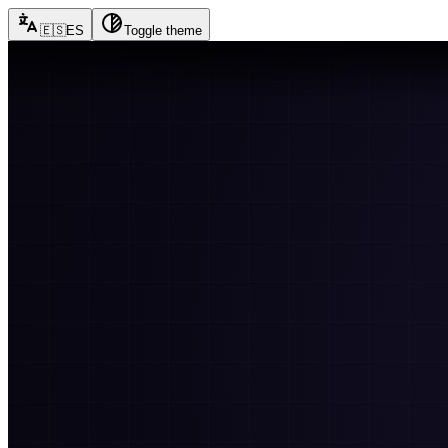
🇪🇸
ES
Toggle theme